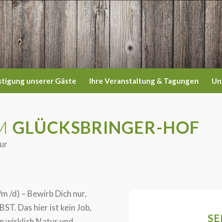
stigung unserer Gäste
Ihre Veranstaltung & Tagungen
Un
EM
GLÜCKSBRINGER-HOF
ur
m /d) – Bewirb Dich nur,
ST. Das hier ist kein Job,
SE
n wirklich Natur und