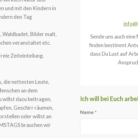
en und mit den Kindern in
ndern den Tag
info@
, Waldbadet, Bilder malt,
Sende uns auch eine 
chen veranstaltet etc.
finden bestimmt Antw
dass Du Lust auf Arb
reie Zeiteinteilung.
Anspruch
, die nettesten Leute,
, Menschen an dem
Ich will bei Euch arbe
 willst dazu beitragen,
zapfen, Geschirr räumen,
Name
*
rstellen oder willst an
AMSTAGS brauchen wir