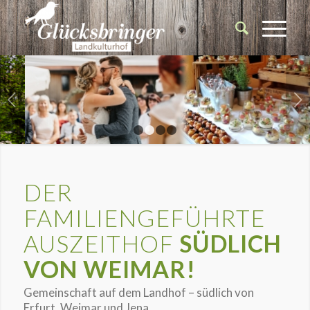
OCHZEIT
UND ANDERE FESTE.
Weiter
In unserer Feierscheune – hochwertig und 
ausgerichtet!
1
2
3
4
DER
FAMILIENGEFÜHRTE
AUSZEITHOF
SÜDLICH
VON WEIMAR!
Gemeinschaft auf dem Landhof – südlich von
Erfurt, Weimar und Jena.